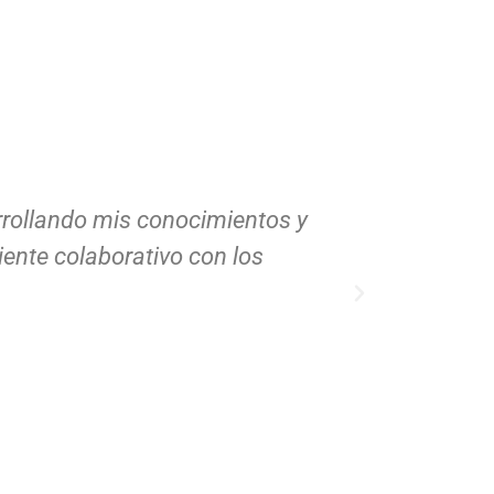
rrollando mis conocimientos y
La mejor 
ente colaborativo con los