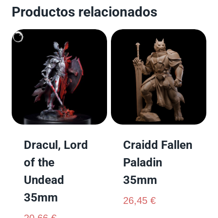
Productos relacionados
Dracul, Lord
Craidd Fallen
of the
Paladin
Undead
35mm
35mm
26,45
€
20,66
€